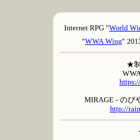
Internet RPG "
World Wi
"
WWA Wing
" 20
★
WWA 
https:
MIRAGE - の
http://ra