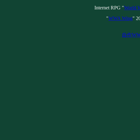
Internet RPG "
World W
"
WWA Wing
" 2
自作W