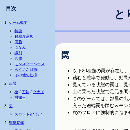
目次
と
ゲーム概要
特徴
難易度選択
同胞
つなみ
罠
識別
合成
モンスターハウス
らくえん目前
以下20種類の罠が存在し、
その他の仕様
踏むと確率で発動し、効果
武器
見えている状態の罠は、見
上に乗った状態で足元を調
槍
/
刀剣
/
クナイ
機械弓
このゲームでは、部屋の出
入った途端罠を踏む＆モン
羽
次のフロアに強制的に進ま
スロット2
/
3
/
4
射撃装備