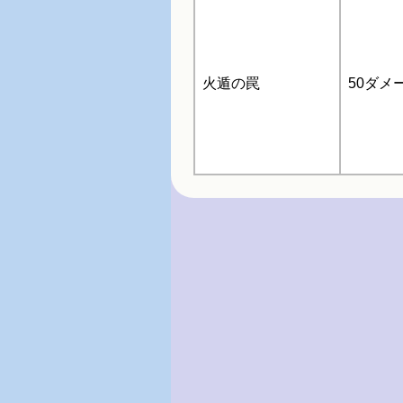
火遁の罠
50ダメ