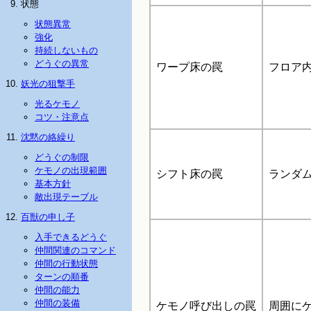
状態
状態異常
強化
持続しないもの
どうぐの異常
ワープ床の罠
フロア
妖光の狙撃手
光るケモノ
コツ・注意点
沈黙の絡繰り
どうぐの制限
ケモノの出現範囲
シフト床の罠
ランダ
基本方針
敵出現テーブル
百獣の申し子
入手できるどうぐ
仲間関連のコマンド
仲間の行動状態
ターンの順番
仲間の能力
仲間の装備
ケモノ呼び出しの罠
周囲に