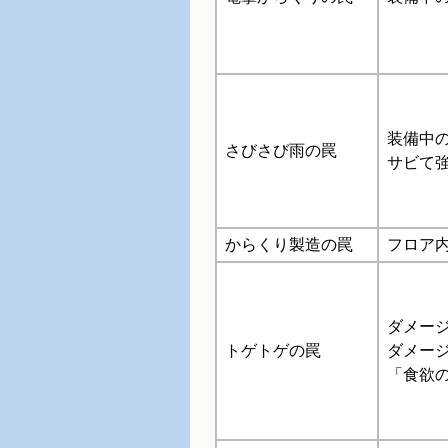
装備中
さびさび雨の罠
サビて
からくり製造の罠
フロア内
ダメー
トゲトゲの罠
ダメージ
「食欲