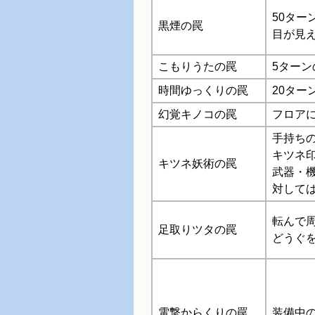
50ター
黒煙の罠
目が見
こもりうたの罠
5ター
時間ゆっくりの罠
20ター
幻覚キノコの罠
フロア
手持ち
キツネ
キツネ妖術の罠
武器・
対して
転んで
足取りツタの罠
どうぐを
電撃からくりの罠
装備中