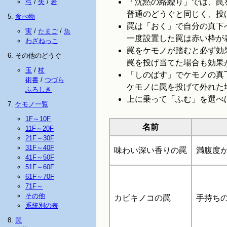
「沈黙の絡繰り」では、罠
弓
/
矢
/
岩
普通のどうぐと同じく、投
食べ物
罠は「おく」で自分の真下
実
/
たまご
/
魚
一度設置した罠は赤い枠が
わざねっこ
罠をケモノが踏むと必ず効
その他のどうぐ
罠を投げ当てた場合も効果
玉
/
杖
「しのばす」でケモノの真
術書
/
つづら
ケモノに罠を投げて外れた
ふろしき
上に乗って「ふむ」を選べ
ケモノ一覧
1F～10F
名前
11F～20F
21F～30F
31F～40F
味わい深い香りの罠
満腹度が
41F～50F
51F～60F
61F～70F
71F～
その他
カビキノコの罠
手持ち
系統別の表
罠