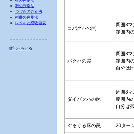
杖の判別法
羽の判別法
つづらの判別法
術書の判別法
レベルと経験値表
周囲8
コバクハの罠
範囲内の
雑記へもどる
周囲8
バクハの罠
範囲内
自分は
周囲8
ダイバクハの罠
範囲内
自分は残
ぐるぐる床の罠
20ター