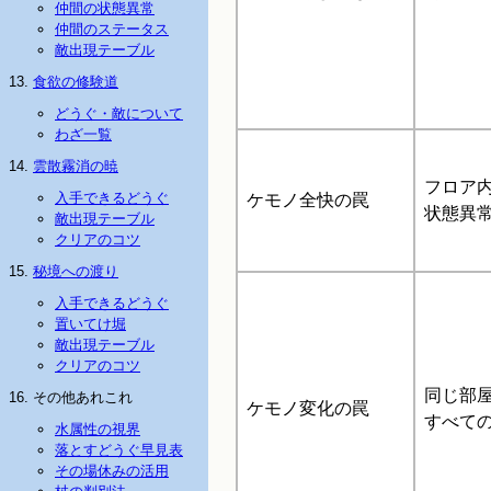
仲間の状態異常
仲間のステータス
敵出現テーブル
食欲の修験道
どうぐ・敵について
わざ一覧
雲散霧消の暁
フロア
入手できるどうぐ
ケモノ全快の罠
状態異
敵出現テーブル
クリアのコツ
秘境への渡り
入手できるどうぐ
置いてけ堀
敵出現テーブル
クリアのコツ
同じ部
その他あれこれ
ケモノ変化の罠
すべて
水属性の視界
落とすどうぐ早見表
その場休みの活用